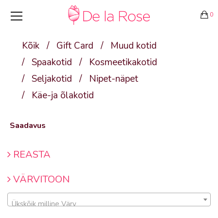
0
Kõik
/
Gift Card
/
Muud kotid
/
Spaakotid
/
Kosmeetikakotid
/
Seljakotid
/
Nipet-näpet
/
Käe-ja õlakotid
Saadavus
REASTA
VÄRVITOON
Ükskõik milline Värv