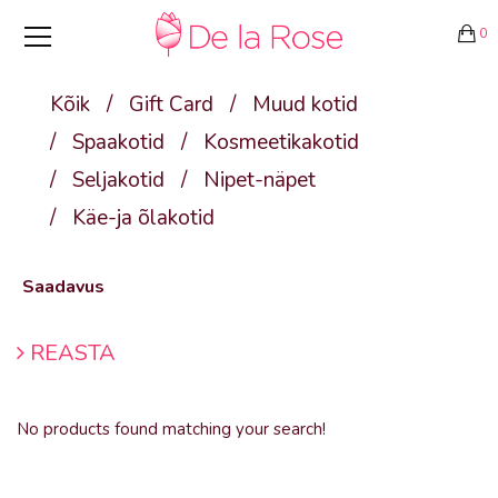
0
Kõik
/
Gift Card
/
Muud kotid
/
Spaakotid
/
Kosmeetikakotid
/
Seljakotid
/
Nipet-näpet
/
Käe-ja õlakotid
Saadavus
REASTA
No products found matching your search!