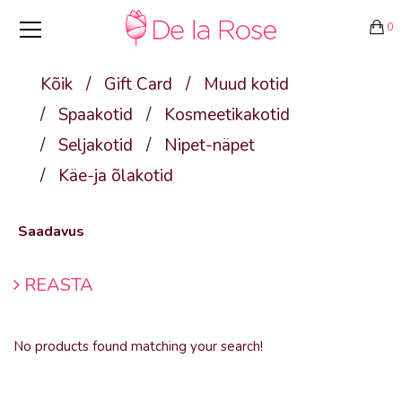
0
Kõik
/
Gift Card
/
Muud kotid
/
Spaakotid
/
Kosmeetikakotid
/
Seljakotid
/
Nipet-näpet
/
Käe-ja õlakotid
Saadavus
REASTA
No products found matching your search!