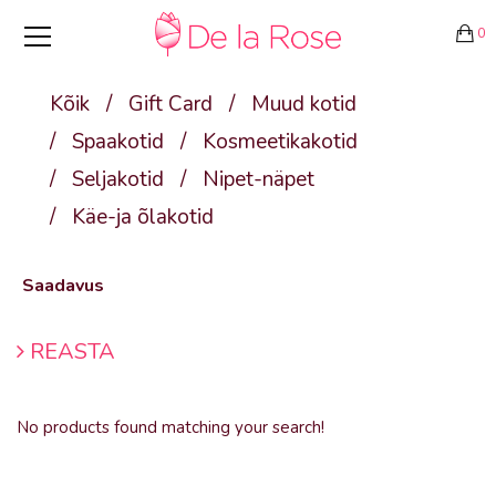
0
Kõik
/
Gift Card
/
Muud kotid
/
Spaakotid
/
Kosmeetikakotid
/
Seljakotid
/
Nipet-näpet
/
Käe-ja õlakotid
Saadavus
REASTA
No products found matching your search!