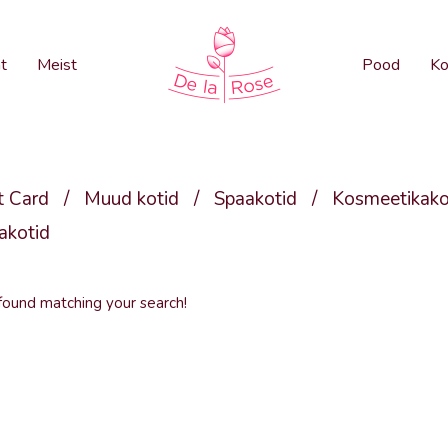
t
Meist
Pood
Ko
t Card
/
Muud kotid
/
Spaakotid
/
Kosmeetikako
akotid
found matching your search!