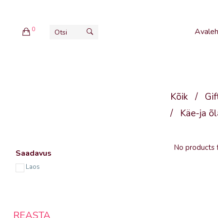
0
Avaleh
Kõik
/
Gif
/
Käe-ja õl
No products 
Saadavus
Laos
REASTA