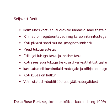
Seljakott Berit:
kolm ühes kott- seljal olevaid rihmasid saad tõsta ri
Rihmad on reguleeritavad ning karabiinikinnitustega
Koti pikkust saad muuta (magnetkinnised)
Pealt lukuga suletav
Esiküljel lukuga tasku ja lahtine tasku
Koti sees suur lukuga tasku ja 3 väikest lahtist tasku
kasutatud niiskuskindlaid materjale ja põhjas on tu
Koti küljes on helkur
Valmistatud mööblitööstuse jääkmaterjalidest
De la Rose Berit seljakotid on kõik unikaalsed ning 100% 