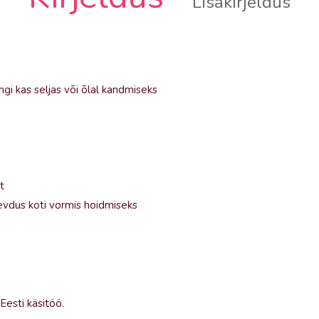
Lisakirjeldus
ngi kas seljas või õlal kandmiseks
t
gevdus koti vormis hoidmiseks
Eesti käsitöö.