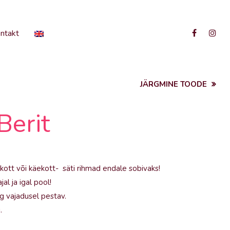
ntakt
JÄRGMINE TOODE
Berit
akott või käekott- säti rihmad endale sobivaks!
al ja igal pool!
g vajadusel pestav.
.