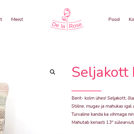
t
Meist
Pood
Ko
Seljakott 
Berit- kolm ühes! Seljakott, õl
Stiilne, mugav ja mahukas igal aj
Turvaline kanda ka vihmaga nin
Mahutab kenasti 13″ sülearvuti