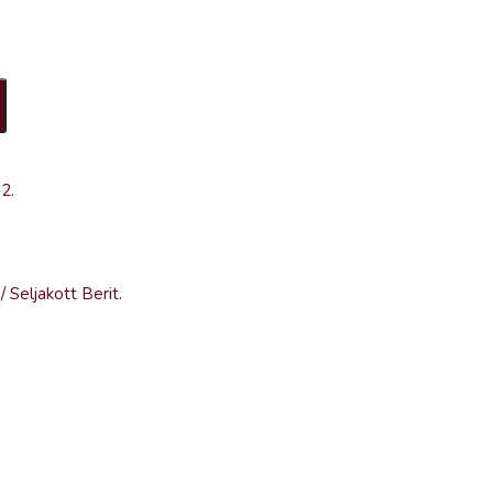
-2
.
/
Seljakott Berit
.