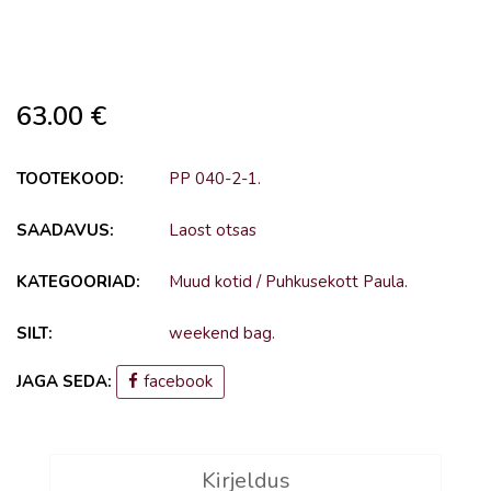
63.00
€
TOOTEKOOD:
PP 040-2-1
.
SAADAVUS:
Laost otsas
KATEGOORIAD:
Muud kotid
/
Puhkusekott Paula
.
SILT:
weekend bag
.
JAGA SEDA:
facebook
Kirjeldus