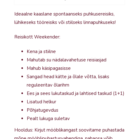
Ideaalne kaaslane spontaanseks puhkusereisiks,
lühikeseks tööreisiks või stiilseks linnapuhkuseks!
Reisikott Weekender:
Kena ja stiilne
Mahutab su nädalavahetuse reisiasjad
Mahub käsipagasisse
Sangad head kätte ja õlale võtta, lisaks
reguleeritav õlarihm
Ees ja sees lukutaskud ja lahtised taskud (1+1)
Lisatud helkur
Põhjatugevdus
Pealt lukuga suletav
Hooldus: Kirjut mööblikangast soovitame puhastada
mõne mööblipuhastusvahendiga, nahaosa võib