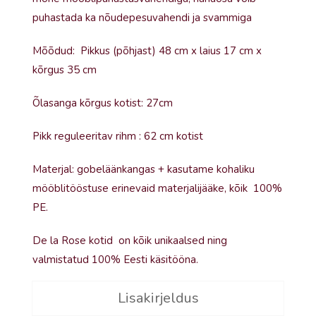
puhastada ka nõudepesuvahendi ja svammiga
Mõõdud: Pikkus (põhjast) 48 cm x laius 17 cm x
kõrgus 35 cm
Õlasanga kõrgus kotist: 27cm
Pikk reguleeritav rihm : 62 cm kotist
Materjal: gobeläänkangas + kasutame kohaliku
mööblitööstuse erinevaid materjalijääke, kõik 100%
PE.
De la Rose kotid on kõik unikaalsed ning
valmistatud 100% Eesti käsitööna.
Lisakirjeldus