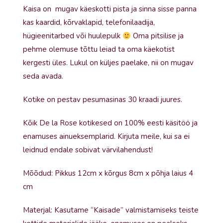
Kaisa on mugav käeskotti pista ja sinna sisse panna
kas kaardid, kõrvaklapid, telefonilaadija,
hügieenitarbed või huulepulk
Oma pitsilise ja
pehme olemuse tõttu leiad ta oma käekotist
kergesti üles. Lukul on küljes paelake, nii on mugav
seda avada.
Kotike on pestav pesumasinas 30 kraadi juures.
Kõik De la Rose kotikesed on 100% eesti käsitöö ja
enamuses ainueksemplarid. Kirjuta meile, kui sa ei
leidnud endale sobivat värvilahendust!
Mõõdud: Pikkus 12cm x kõrgus 8cm x põhja laius 4
cm
Materjal: Kasutame “Kaisade” valmistamiseks teiste