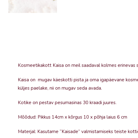
Kosmeetikakott Kaisa on meil saadaval kolmes erinevas su
Kaisa on mugav käeskotti pista ja oma igapäevane kosmee
küljes paelake, nii on mugav seda avada.
Kotike on pestav pesumasinas 30 kraadi juures.
Mõõdud: Pikkus 14cm x kõrgus 10 x põhja laius 6 cm
Materjal: Kasutame “Kaisade” valmistamiseks teiste kott