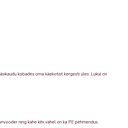
äsikaudu kobades oma käekotist kergesti üles. Lukul on
lonvooder ning kahe kihi vahel on ka PE pehmendus.