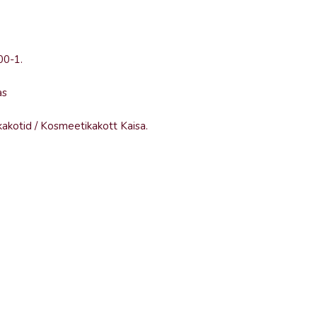
00-1
.
as
akotid
/
Kosmeetikakott Kaisa
.