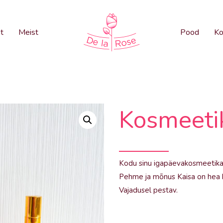
t
Meist
Pood
Ko
Kosmeeti
Kodu sinu igapäevakosmeetika
Pehme ja mõnus Kaisa on hea ko
Vajadusel pestav.