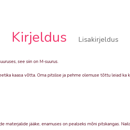
Kirjeldus
Lisakirjeldus
uruses, see siin on M-suurus.
tika kaasa võtta. Oma pitslise ja pehme olemuse tõttu leiad ka k
ide materjalide jääke, enamuses on pealseks mõni pitskangas. Nai