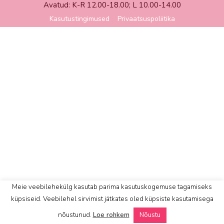
Avatud: K-R 12.00-18.00; L 10.00-14.00
Kasutustingimused
Privaatsuspoliitika
Meie veebilehekülg kasutab parima kasutuskogemuse tagamiseks
küpsiseid. Veebilehel sirvimist jätkates oled küpsiste kasutamisega
nõustunud.
Loe rohkem
Nõustu