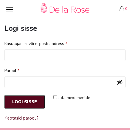
0
Logi sisse
Kasutajanimi või e-posti aadress
*
Parool
*
Jäta mind meelde
LOGI SISSE
Kaotasid parooli?