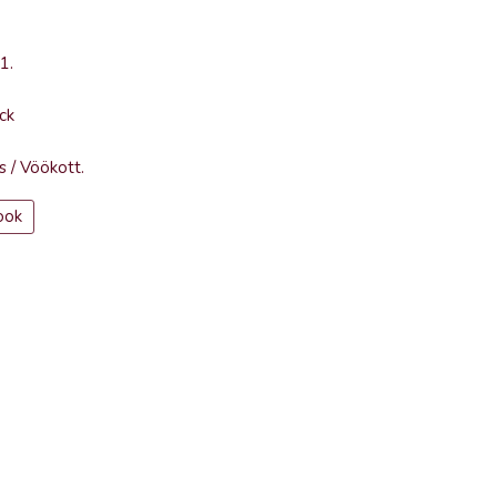
-1
.
ck
s
/
Vöökott
.
ook