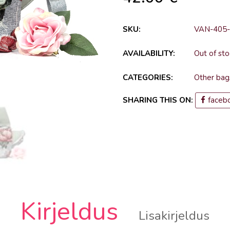
SKU:
VAN-405
AVAILABILITY:
Out of sto
CATEGORIES:
Other bag
SHARING THIS ON:
faceb
Kirjeldus
Lisakirjeldus