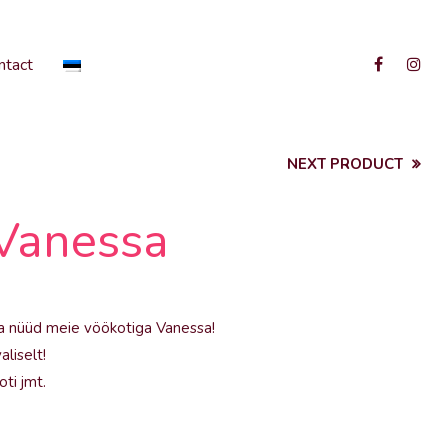
ntact
NEXT PRODUCT
 Vanessa
nna nüüd meie vöökotiga Vanessa!
aliselt!
oti jmt.