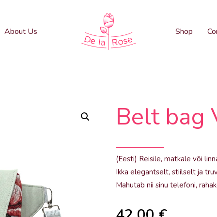
About Us
Shop
Co
Belt bag
(Eesti) Reisile, matkale või li
Ikka elegantselt, stiilselt ja truv
Mahutab nii sinu telefoni, rahak
42.00
€