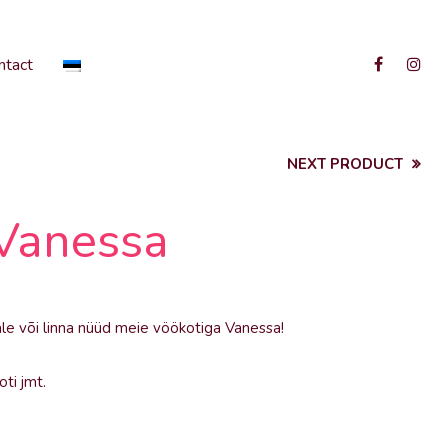
ntact
NEXT PRODUCT
 Vanessa
tkale või linna nüüd meie vöökotiga Vanessa!
oti jmt.