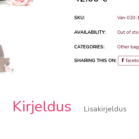
SKU:
Van-020-
AVAILABILITY:
Out of sto
CATEGORIES:
Other bag
SHARING THIS ON:
faceb
Kirjeldus
Lisakirjeldus