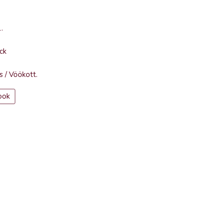
1
.
ck
s
/
Vöökott
.
ook