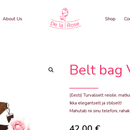
About Us
Shop
Co
Belt bag
(Eesti) Turvaliselt reisile, ma
Ikka elegantselt ja stiilselt!
Mahutab nii sinu telefoni, rahak
42.00
€