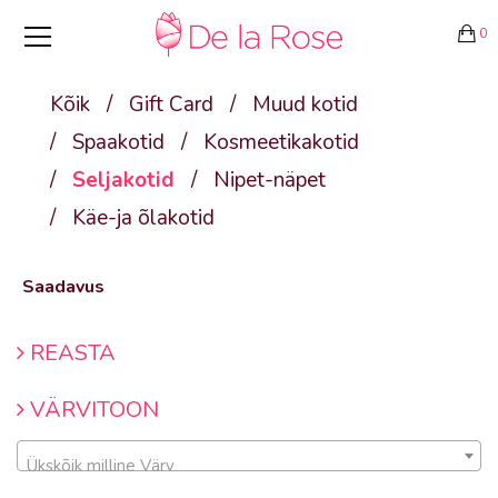
0
Kõik
/
Gift Card
/
Muud kotid
/
Spaakotid
/
Kosmeetikakotid
/
Seljakotid
/
Nipet-näpet
/
Käe-ja õlakotid
Saadavus
REASTA
VÄRVITOON
Ükskõik milline Värv