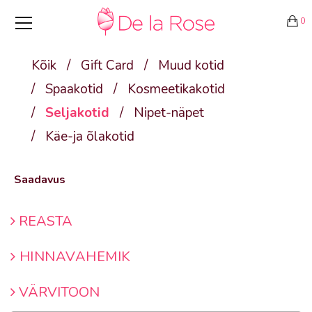
0
Kõik
/
Gift Card
/
Muud kotid
/
Spaakotid
/
Kosmeetikakotid
/
Seljakotid
/
Nipet-näpet
/
Käe-ja õlakotid
Saadavus
REASTA
HINNAVAHEMIK
VÄRVITOON