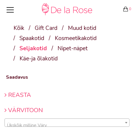
0
Kõik
/
Gift Card
/
Muud kotid
/
Spaakotid
/
Kosmeetikakotid
/
Seljakotid
/
Nipet-näpet
/
Käe-ja õlakotid
Saadavus
REASTA
VÄRVITOON
Ükskõik milline Värv