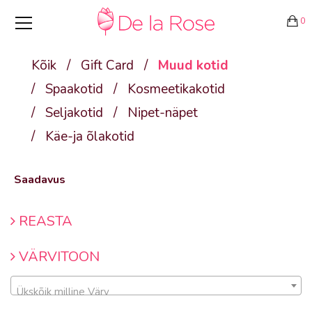
0
Kõik
/
Gift Card
/
Muud kotid
/
Spaakotid
/
Kosmeetikakotid
/
Seljakotid
/
Nipet-näpet
/
Käe-ja õlakotid
Saadavus
REASTA
VÄRVITOON
Ükskõik milline Värv